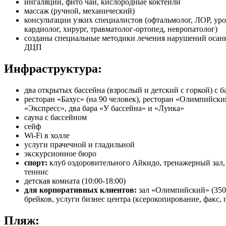
ингаляции, фито чай, кислородные коктейли
массаж (ручной, механический)
консультации узких специалистов (офтальмолог, ЛОР, урол
кардиолог, хирург, травматолог-ортопед, невропатолог)
созданы специальные методики лечения нарушений осанки
ДЦП
Инфраструктура:
два открытых бассейна (взрослый и детский с горкой) с 
ресторан «Бахус» (на 90 человек), ресторан «Олимпийский
«Экспресс», два бара «У бассейна» и «Лунка»
сауна с бассейном
сейф
Wi-Fi в холле
услуги прачечной и гладильной
экскурсионное бюро
спорт:
клуб оздоровительного Айкидо, тренажерный зал, 
теннис
детская комната (10:00-18:00)
для корпоративных клиентов:
зал «Олимпийский» (350 ч
брейков, услуги бизнес центра (ксерокопирование, факс, п
Пляж: