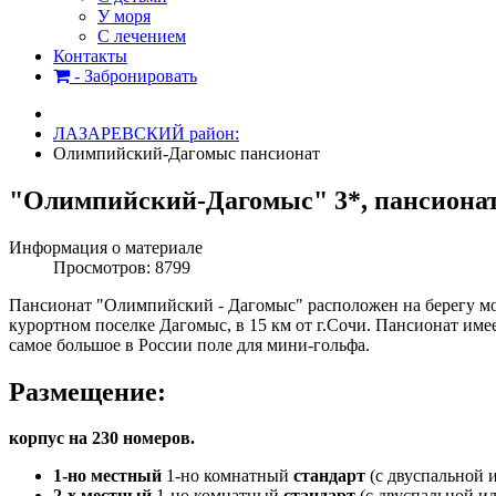
У моря
С лечением
Контакты
- Забронировать
ЛАЗАРЕВСКИЙ район:
Олимпийский-Дагомыс пансионат
"Олимпийский-Дагомыс" 3*, пансионат
Информация о материале
Просмотров: 8799
Пансионат "Олимпийский - Дагомыс" расположен на берегу мор
курортном поселке Дагомыс, в 15 км от г.Сочи. Пансионат им
самое большое в России поле для мини-гольфа.
Размещение:
корпус на 230 номеров.
1-но местный
1-но комнатный
стандарт
(с двуспальной 
2-х местный
1-но комнатный
стандарт
(с двуспальной и