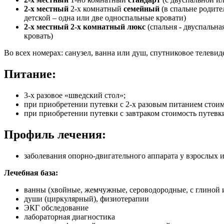
2-х местный
2-х комнатный
с
емейный
(в спальне родите
детской – одна или две односпальные кровати)
2-х местный 2-х комнатный люкс
(спальня
-
двуспальная
кровать)
Во всех номерах: санузел, ванна или душ, спутниковое телевиде
Питание:
3-х разовое «шведский стол»;
при приобретении путевки с 2-х разовым питанием стоимо
при приобретении путевки с завтраком стоимость путевки
Профиль лечения:
заболевания опорно-двигательного аппарата у взрослых и
Лечебная база:
ванны (хвойные, жемчужные, сероводородные, с глиной и 
души (циркулярный), физиотерапии
ЭКГ обследование
лабораторная диагностика