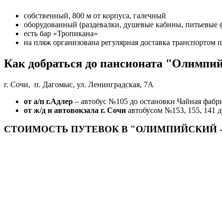
собственный, 800 м от корпуса, галечный
оборудованный (раздевалки, душевые кабины, питьевые 
есть бар «Тропикана»
на пляж организована регулярная доставка транспортом 
Как добраться до пансионата "Олимпий
г. Сочи, п. Дагомыс, ул. Ленинградская, 7А
от а/п г.Адлер
– автобус №105 до остановки Чайная фабри
от ж/д и автовокзала г. Сочи
автобусом №153, 155, 141 д
СТОИМОСТЬ ПУТЕВОК В "ОЛИМПИЙСКИЙ 