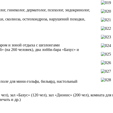
ог, гинеколог, дерматолог, психолог, эндокринолог,
, сколиоза, остеохондроза, нарушений походки,
баром и зоной отдыха с шезлонгами
» (на 260 человек), два лобби-бара «Бахус» и
поле для мини-гольфа, бильярд, настольный
ел), зал «Бахус» (120 чел), зал «Дионис» (200 чел), комната для
ечать и др.)