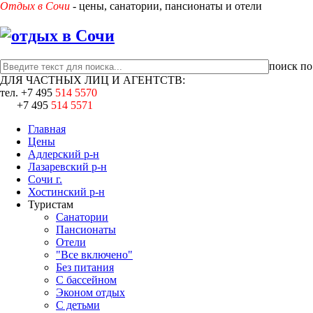
Отдых в Сочи
- цены, санатории, пансионаты и отели
поиск по
ДЛЯ ЧАСТНЫХ ЛИЦ И АГЕНТСТВ:
тел.
+7 495
514 5570
+7 495
514 5571
Главная
Цены
Адлерский р-н
Лазаревский р-н
Сочи г.
Хостинский р-н
Туристам
Санатории
Пансионаты
Отели
"Все включено"
Без питания
С бассейном
Эконом отдых
С детьми