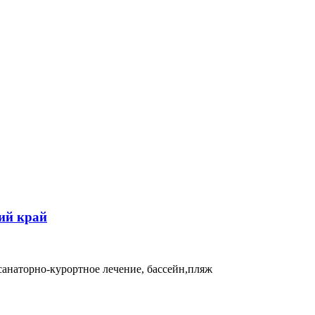
кий край
 санаторно-курортное лечение, бассейн,пляж