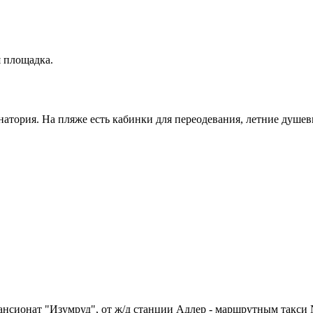
я площадка.
натория. На пляже есть кабинки для переодевания, летние душе
ансионат "Изумруд", от ж/д станции Адлер - маршрутным такси 