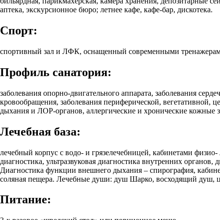
бильярдная, парикмахерская, камера хранения, депозитарные сей
аптека, экскурсионное бюро; летнее кафе, кафе-бар, дискотека.
Спорт:
спортивный зал и ЛФК, оснащенный современными тренажерами
Профиль санатория:
заболевания опорно-двигательного аппарата, заболевания серде
кровообращения, заболевания периферической, вегетативной, ц
дыхания и ЛОР-органов, аллергические и хронические кожные з
Лечебная база:
лечебный корпус с водо- и грязелечебницей, кабинетами физио-
диагностика, ультразвуковая диагностика внутренних органов, 
Диагностика функции внешнего дыхания – спирография, кабинет 
соляная пещера. Лечебные души: душ Шарко, восходящий душ, 
Питание: