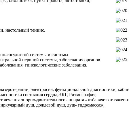
фы, библиотека, пункт проката, автостоянки,
, настольный теннис.
чно-сосудистой системы и системы
ентральной нервной системы, заболевания органов
аболевания, гинекологические заболевания.
 лазеротерапии, электросна, функциональной диагностики, каби
диагностика состояния сердца,ЭКГ, Ритмография;
лечения опорно-двигательного аппарата - избавляет от тяжести 
циркулярный душ, дождевой душ, душ- гидромассаж.