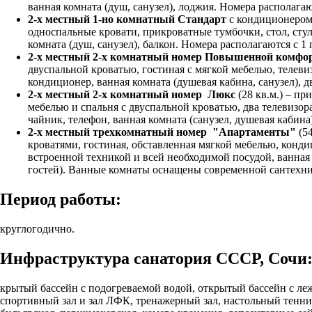
ванная комната (душ, санузел), лоджия. Номера располагают
2-х местный 1-но комнатный Стандарт
с кондиционером 
односпальные кровати, прикроватные тумбочки, стол, стул
комната (душ, санузел), балкон. Номера располагаются с 1 
2-х местный 2-х комнатный номер Повышенной комфо
двуспальной кроватью, гостиная с мягкой мебелью, телевиз
кондиционер, ванная комната (душевая кабина, санузел), д
2-х местный 2-х комнатный номер Люкс
(28 кв.м.) – пр
мебелью и спальня с двуспальной кроватью, два телевизор
чайник, телефон, ванная комната (санузел, душевая кабина
2-х местный трехкомнатный номер "Апартаменты"
(54
кроватями, гостиная, обставленная мягкой мебелью, конди
встроенной техникой и всей необходимой посудой, ванная
гостей). Ванные комнаты оснащены современной сантехнико
Период работы:
круглогодично.
Инфраструктура санатория СССР, Сочи
крытый бассейн с подогреваемой водой, открытый бассейн с леж
спортивный зал и зал ЛФК, тренажерный зал, настольный теннис